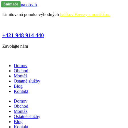
Snímače
Preskočiť na obsah
Limitovaná ponuka výhodných
balíkov Breezy s montážou.
+421 948 914 440
Zavolajte nám
Domov
Obchod
Montáž
Ostatné služby
Blog
Kontakt
Domov
Obchod
Montáž
Ostatné služby
Blog
Kontakt