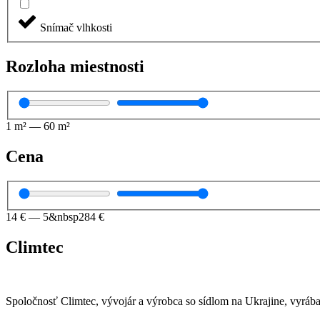
Snímač vlhkosti
Rozloha miestnosti
1
m²
—
60
m²
Cena
14
€
—
5&nbsp284
€
Climtec
Spoločnosť Climtec, vývojár a výrobca so sídlom na Ukrajine, vyrába 