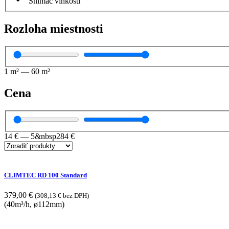
Snímač vlhkosti
Rozloha miestnosti
1
m²
—
60
m²
Cena
14
€
—
5&nbsp284
€
CLIMTEC RD 100 Standard
379,00
€
(
308,13
€
bez DPH)
(40m³/h, ø112mm)