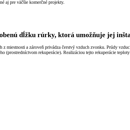
é aj pre väčšie komerčné projekty.
benú dĺžku rúrky, ktorá umožňuje jej inšta
h z miestnosti a zároveň privádza čerstvý vzduch zvonku. Prúdy vzduch
 (prostredníctvom rekuperácie). Realizáciou tejto rekuperácie teploty