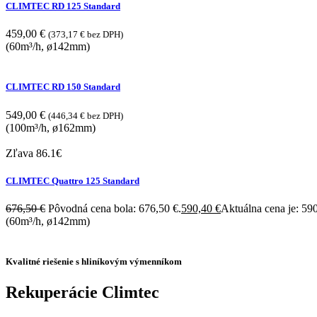
CLIMTEC RD 125 Standard
459,00
€
(
373,17
€
bez DPH)
(60m³/h, ø142mm)
CLIMTEC RD 150 Standard
549,00
€
(
446,34
€
bez DPH)
(100m³/h, ø162mm)
Zľava 86.1€
CLIMTEC Quattro 125 Standard
676,50
€
Pôvodná cena bola: 676,50 €.
590,40
€
Aktuálna cena je: 590
(60m³/h, ø142mm)
Kvalitné riešenie s hliníkovým výmenníkom
Rekuperácie Climtec