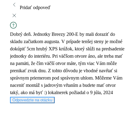
Pridať odpoveď
Dobrý deň. Jednotky Breezy 200-E by mali doraziť do
skladu začiatkom augusta. V prípade tenšej steny je možné
dokúpiť 5cm hrubý XPS krúžok, ktorý slúži na predsadenie
jednotky do interiéru. Pri väčšom otvore áno, ale treba mať
na pamäti, že čím väčší otvor máte, tým viac Vám môže
prenikať zvuk dnu. Z tohto dôvodu je vhodné navŕtať si
správnym priemerom pod správnym uhlom. Môžeme Vám
naceniť montáž s jadrovým vŕtaním a budete mať otvor
taký, ako má byť :)
lokalnerek
požiadal o 9 júla, 2024
Odpovedzte na otázku