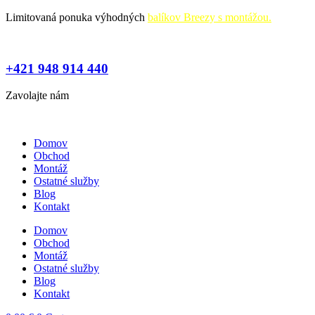
Preskočiť
Limitovaná ponuka výhodných
balíkov Breezy s montážou.
na
obsah
+421 948 914 440
Zavolajte nám
Domov
Obchod
Montáž
Ostatné služby
Blog
Kontakt
Domov
Obchod
Montáž
Ostatné služby
Blog
Kontakt