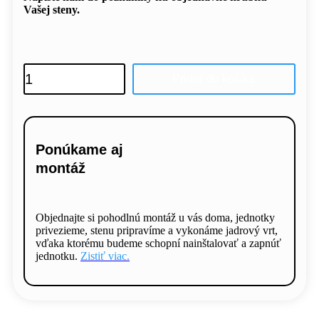
Vašej steny.
množstvo
Predĺženie
Pridať do košíka
na
mieru
Ponúkame aj
montáž
Objednajte si pohodlnú montáž u vás doma, jednotky
privezieme, stenu pripravíme a vykonáme jadrový vrt,
vďaka ktorému budeme schopní nainštalovať a zapnúť
jednotku.
Zistiť viac.