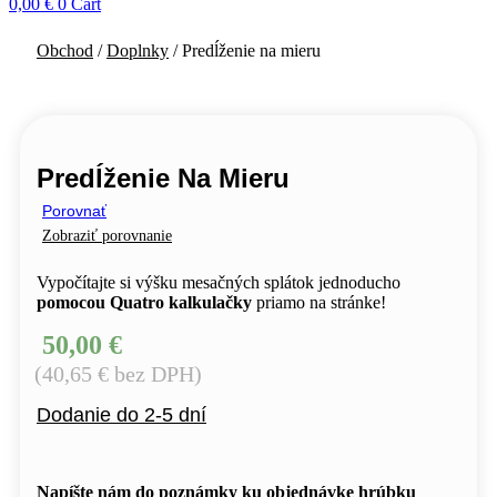
0,00
€
0
Cart
Obchod
/
Doplnky
/ Predĺženie na mieru
Predĺženie Na Mieru
Porovnať
Zobraziť porovnanie
Vypočítajte si výšku mesačných splátok jednoducho
pomocou Quatro kalkulačky
priamo na stránke!
50,00
€
(
40,65
€
bez DPH)
Dodanie do 2-5 dní
Napíšte nám do poznámky ku objednávke hrúbku