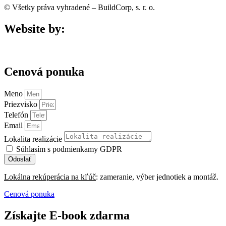
© Všetky práva vyhradené – BuildCorp, s. r. o.
Website by:
Cenová ponuka
Meno
Priezvisko
Telefón
Email
Lokalita realizácie
Súhlasím s podmienkamy GDPR
Odoslať
Lokálna rekúperácia na kľúč
: zameranie, výber jednotiek a montáž.
Cenová ponuka
Získajte E-book zdarma