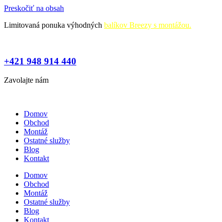
Preskočiť na obsah
Limitovaná ponuka výhodných
balíkov Breezy s montážou.
+421 948 914 440
Zavolajte nám
Domov
Obchod
Montáž
Ostatné služby
Blog
Kontakt
Domov
Obchod
Montáž
Ostatné služby
Blog
Kontakt