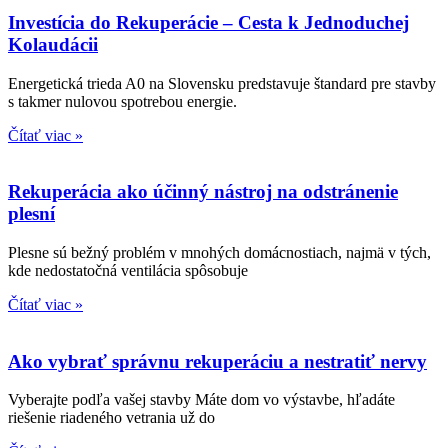
Investícia do Rekuperácie – Cesta k Jednoduchej
Kolaudácii
Energetická trieda A0 na Slovensku predstavuje štandard pre stavby
s takmer nulovou spotrebou energie.
Čítať viac »
Rekuperácia ako účinný nástroj na odstránenie
plesní
Plesne sú bežný problém v mnohých domácnostiach, najmä v tých,
kde nedostatočná ventilácia spôsobuje
Čítať viac »
Ako vybrať správnu rekuperáciu a nestratiť nervy
Vyberajte podľa vašej stavby Máte dom vo výstavbe, hľadáte
riešenie riadeného vetrania už do