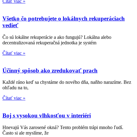
Čítať viac »
Všetko čo potrebujete o lokálnych rekuperáciach
vedieť
Čo sú lokálne rekuperácie a ako fungujú? Lokálna alebo
decentralizovaná rekuperačná jednotka je systém
Čítať viac »
Účinný spôsob ako zredukovať prach
Každé ráno keď sa chystáme do nového dňa, naňho narazíme. Bez
ohľadu na to,
Čítať viac »
Boj s vysokou vlhkosťou v interiéri
Hnevajú Vás zarosené okná? Tento problém trápi mnoho ľudí.
Často si ale myslíme, že