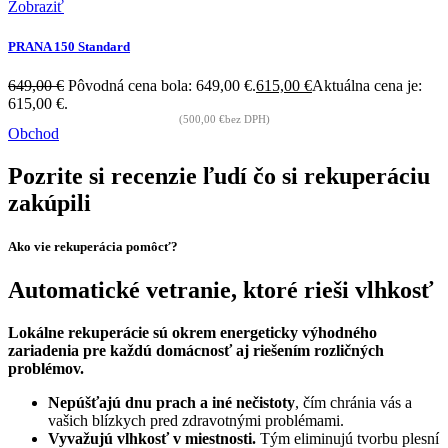
Zobraziť
PRANA 150 Standard
649,00
€
Pôvodná cena bola: 649,00 €.
615,00
€
Aktuálna cena je:
615,00 €.
(
500,00
€
bez DPH)
Obchod
Pozrite si recenzie ľudí čo si rekuperáciu
zakúpili
Ako vie rekuperácia pomôcť?
Automatické vetranie, ktoré rieši vlhkosť
Lokálne rekuperácie sú okrem energeticky výhodného
zariadenia pre každú domácnosť aj riešením rozličných
problémov.
Nepúšťajú dnu prach a iné nečistoty
, čím chránia vás a
vašich blízkych pred zdravotnými problémami.
Vyvažujú vlhkosť v miestnosti.
Tým eliminujú tvorbu plesní