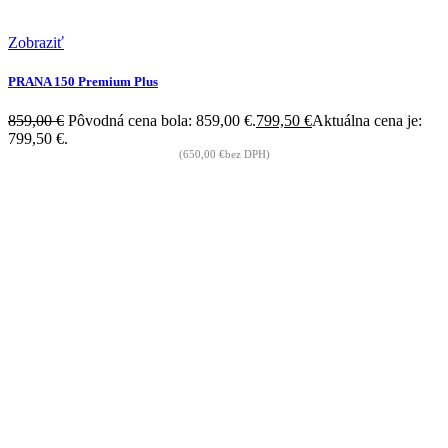
Zobraziť
PRANA 150 Premium Plus
859,00
€
Pôvodná cena bola: 859,00 €.
799,50
€
Aktuálna cena je:
799,50 €.
(
650,00
€
bez DPH)