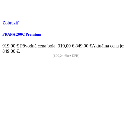
Zobraziť
PRANA 200C Premium
919,00
€
Pôvodná cena bola: 919,00 €.
849,00
€
Aktuálna cena je:
849,00 €.
(
690,24
€
bez DPH)