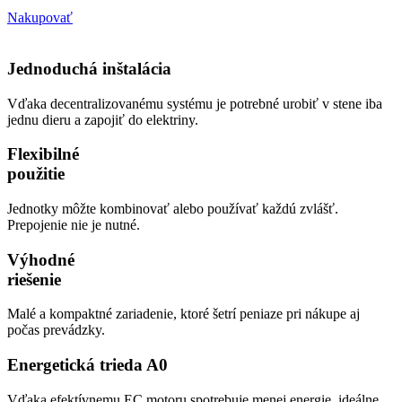
Nakupovať
Jednoduchá inštalácia
Vďaka decentralizovanému systému je potrebné urobiť v stene iba
jednu dieru a zapojiť do elektriny.
Flexibilné
použitie
Jednotky môžte kombinovať alebo používať každú zvlášť.
Prepojenie nie je nutné.
Výhodné
riešenie
Malé a kompaktné zariadenie, ktoré šetrí peniaze pri nákupe aj
počas prevádzky.
Energetická trieda A0
Vďaka efektívnemu EC motoru spotrebuje menej energie, ideálne