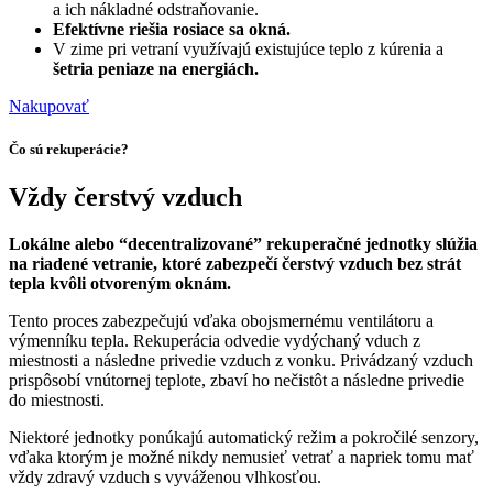
a ich nákladné odstraňovanie.
Efektívne riešia rosiace sa okná.
V zime pri vetraní využívajú existujúce teplo z kúrenia a
šetria peniaze na energiách.
Nakupovať
Čo sú rekuperácie?
Vždy čerstvý vzduch
Lokálne alebo “decentralizované” rekuperačné jednotky slúžia
na riadené vetranie, ktoré zabezpečí čerstvý vzduch bez strát
tepla kvôli otvoreným oknám.
Tento proces zabezpečujú vďaka obojsmernému ventilátoru a
výmenníku tepla. Rekuperácia odvedie vydýchaný vduch z
miestnosti a následne privedie vzduch z vonku. Privádzaný vzduch
prispôsobí vnútornej teplote, zbaví ho nečistôt a následne privedie
do miestnosti.
Niektoré jednotky ponúkajú automatický režim a pokročilé senzory,
vďaka ktorým je možné nikdy nemusieť vetrať a napriek tomu mať
vždy zdravý vzduch s vyváženou vlhkosťou.