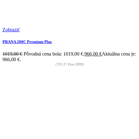
Zobraziť
PRANA 200C Premium Plus
1019,00
€
Pôvodná cena bola: 1019,00 €.
966,00
€
Aktuálna cena je:
966,00 €.
(
785,37
€
bez DPH)