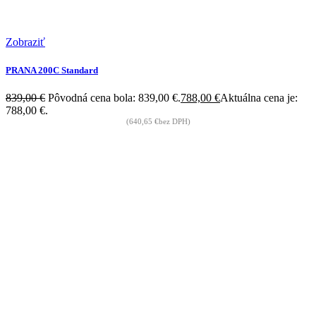
Zobraziť
PRANA 200C Standard
839,00
€
Pôvodná cena bola: 839,00 €.
788,00
€
Aktuálna cena je:
788,00 €.
(
640,65
€
bez DPH)