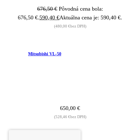
676,50
€
Pôvodná cena bola:
676,50 €.
590,40
€
Aktuálna cena je: 590,40 €.
(
480,00
€
bez DPH)
Mitsubishi VL-50
650,00
€
(
528,46
€
bez DPH)