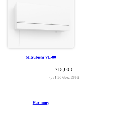
Mitsubishi VL-80
715,00
€
(
581,30
€
bez DPH)
Harmony