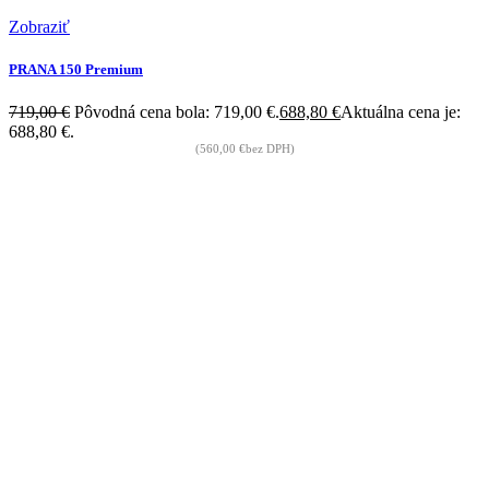
Zobraziť
PRANA 150 Premium
719,00
€
Pôvodná cena bola: 719,00 €.
688,80
€
Aktuálna cena je:
688,80 €.
(
560,00
€
bez DPH)