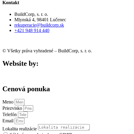
Kontakt
BuildCorp, s. r. o.
Mlynská 4, 98401 Lučenec
rekuperacie@buildcorp.sk
+421 948 914 440
© Všetky práva vyhradené – BuildCorp, s. r. o.
Website by:
Cenová ponuka
Meno
Priezvisko
Telefón
Email
Lokalita realizácie