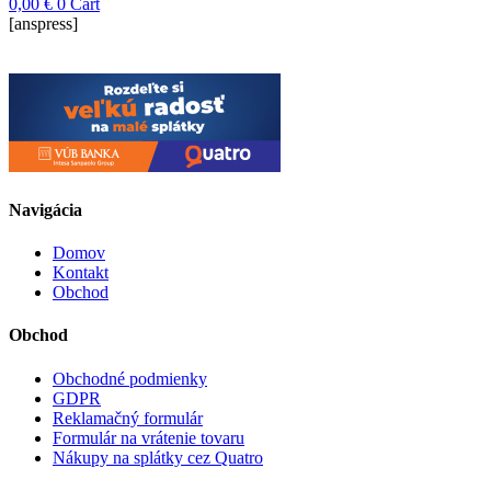
0,00
€
0
Cart
[anspress]
Navigácia
Domov
Kontakt
Obchod
Obchod
Obchodné podmienky
GDPR
Reklamačný formulár
Formulár na vrátenie tovaru
Nákupy na splátky cez Quatro