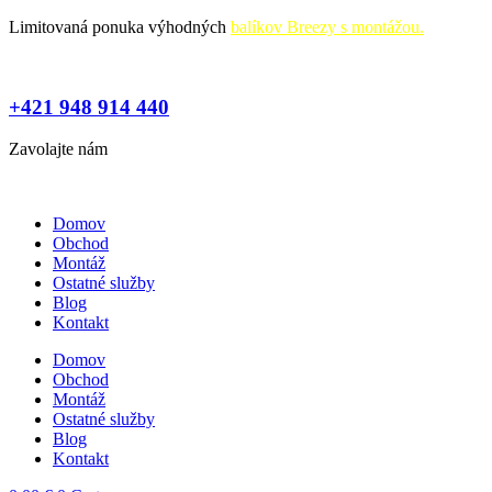
Preskočiť
Limitovaná ponuka výhodných
balíkov Breezy s montážou.
na
obsah
+421 948 914 440
Zavolajte nám
Domov
Obchod
Montáž
Ostatné služby
Blog
Kontakt
Domov
Obchod
Montáž
Ostatné služby
Blog
Kontakt