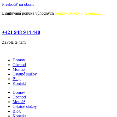
Preskočiť na obsah
Limitovaná ponuka výhodných
balíkov Breezy s montážou.
+421 948 914 440
Zavolajte nám
Domov
Obchod
Montáž
Ostatné služby
Blog
Kontakt
Domov
Obchod
Montáž
Ostatné služby
Blog
Kontakt