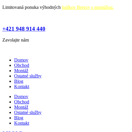
Preskočiť
Limitovaná ponuka výhodných
balíkov Breezy s montážou.
na
obsah
+421 948 914 440
Zavolajte nám
Domov
Obchod
Montáž
Ostatné služby
Blog
Kontakt
Domov
Obchod
Montáž
Ostatné služby
Blog
Kontakt