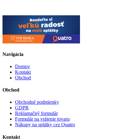
Navigácia
Domov
Kontakt
Obchod
Obchod
Obchodné podmienky
GDPR
Reklamačný formulár
Formulár na vrátenie tovaru
Nákupy na splátky cez Quatro
Kontakt