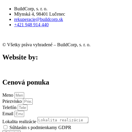
BuildCorp, s. r. o.
Mlynská 4, 98401 Lučenec
rekuperacie@buildcorp.sk
+421 948 914 440
© Všetky práva vyhradené – BuildCorp, s. r. o.
Website by:
Cenová ponuka
Meno
Priezvisko
Telefón
Email
Lokalita realizácie
Súhlasím s podmienkamy GDPR