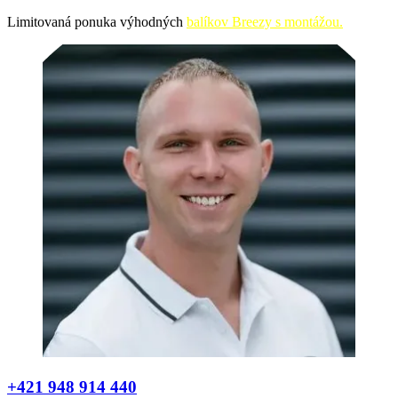
Preskočiť
Limitovaná ponuka výhodných
balíkov Breezy s montážou.
na
obsah
+421 948 914 440