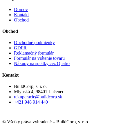
Domov
Kontakt
Obchod
Obchod
Obchodné podmienky
GDPR
Reklamačný formulár
Formulár na vrátenie tovaru
Nákupy na splátky cez Quatro
Kontakt
BuildCorp, s. r. o.
Mlynská 4, 98401 Lučenec
rekuperacie@buildcorp.sk
+421 948 914 440
© Všetky práva vyhradené – BuildCorp, s. r. o.