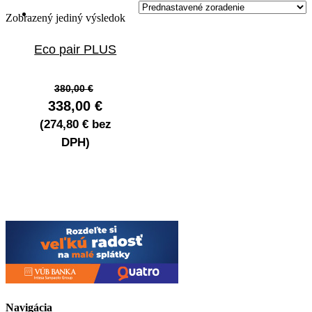
Zobrazený jediný výsledok
Eco pair PLUS
Pôvodná
380,00
€
cena
Aktuálna
338,00
€
bola:
cena
(
274,80
€
bez
380,00 €.
je:
DPH)
338,00 €.
Navigácia