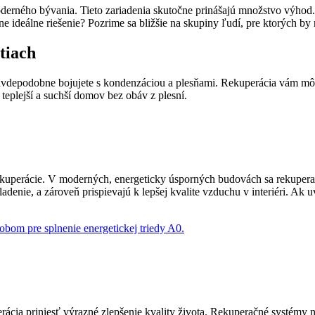
erného bývania. Tieto zariadenia skutočne prinášajú množstvo výhod. Zl
úplne ideálne riešenie? Pozrime sa bližšie na skupiny ľudí, pre ktorých
tiach
pravdepodobne bojujete s kondenzáciou a plesňami. Rekuperácia vám mô
teplejší a suchší domov bez obáv z plesní.
kuperácie. V moderných, energeticky úsporných budovách sa rekuperač
adenie, a zároveň prispievajú k lepšej kvalite vzduchu v interiéri. Ak
obom pre splnenie energetickej triedy A0.
cia priniesť výrazné zlepšenie kvality života. Rekuperačné systémy niel