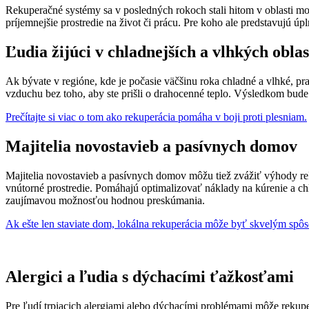
Rekuperačné systémy sa v posledných rokoch stali hitom v oblasti mod
príjemnejšie prostredie na život či prácu. Pre koho ale predstavujú 
Ľudia žijúci v chladnejších a vlhkých oblas
Ak bývate v regióne, kde je počasie väčšinu roka chladné a vlhké, 
vzduchu bez toho, aby ste prišli o drahocenné teplo. Výsledkom bude 
Prečítajte si viac o tom ako rekuperácia pomáha v boji proti plesniam.
Majitelia novostavieb a pasívnych domov
Majitelia novostavieb a pasívnych domov môžu tiež zvážiť výhody re
vnútorné prostredie. Pomáhajú optimalizovať náklady na kúrenie a chl
zaujímavou možnosťou hodnou preskúmania.
Ak ešte len staviate dom, lokálna rekuperácia môže byť skvelým spôs
Alergici a ľudia s dýchacími ťažkosťami
Pre ľudí trpiacich alergiami alebo dýchacími problémami môže rekuperá