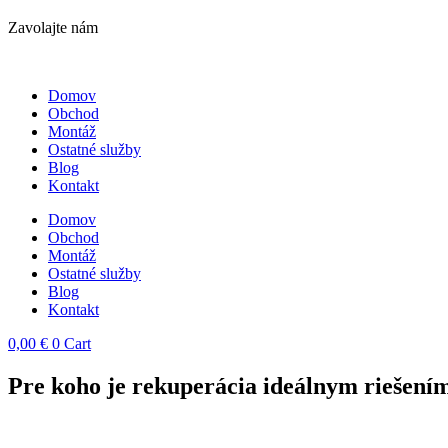
Zavolajte nám
Domov
Obchod
Montáž
Ostatné služby
Blog
Kontakt
Domov
Obchod
Montáž
Ostatné služby
Blog
Kontakt
0,00
€
0
Cart
Pre koho je rekuperácia ideálnym riešení