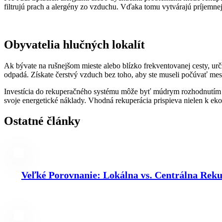
filtrujú prach a alergény zo vzduchu. Vďaka tomu vytvárajú príjemnejš
Obyvatelia hlučných lokalít
Ak bývate na rušnejšom mieste alebo blízko frekventovanej cesty, urč
odpadá. Získate čerstvý vzduch bez toho, aby ste museli počúvať mes
Investícia do rekuperačného systému môže byť múdrym rozhodnutím pr
svoje energetické náklady. Vhodná rekuperácia prispieva nielen k e
Ostatné články
Veľké Porovnanie: Lokálna vs. Centrálna Rek