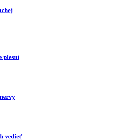
uchej
 plesní
 nervy
h vedieť