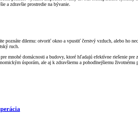
ie a zdravšie prostredie na bývanie.
ite poznáte dilemu: otvoriť okno a vpustiť čerstvý vzduch, alebo ho ne
tský ruch.
e mnohé domácnosti a budovy, ktoré hľadajú efektívne riešenie pre zl
konomickým úsporám, ale aj k zdravšiemu a pohodlnejšiemu životnému p
uperácia