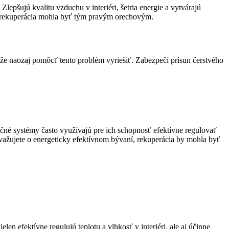
epšujú kvalitu vzduchu v interiéri, šetria energie a vytvárajú
 by rekuperácia mohla byť tým pravým orechovým.
že naozaj pomôcť tento problém vyriešiť. Zabezpečí prísun čerstvého
né systémy často využívajú pre ich schopnosť efektívne regulovať
 uvažujete o energeticky efektívnom bývaní, rekuperácia by mohla byť
en efektívne regulujú teplotu a vlhkosť v interiéri, ale aj účinne